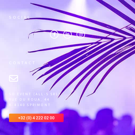
SOCIAL
CONTACT
SO EVENT (ALL-S SRL)
RUE DU ROUA, 44
B-4140 SPRIMONT
+32 (0) 4 222 02 00