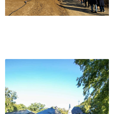
Launch of BMW’s new
crossover: “The X1”.