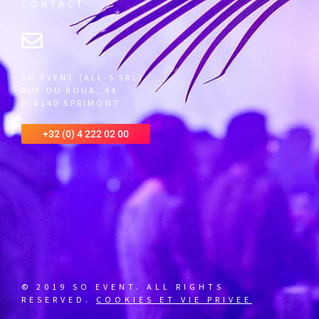
CONTACT
SO EVENT (ALL-S SRL)
RUE DU ROUA, 44
B-4140 SPRIMONT
+32 (0) 4 222 02 00
© 2019 SO EVENT. ALL RIGHTS
RESERVED.
COOKIES ET VIE PRIVEE