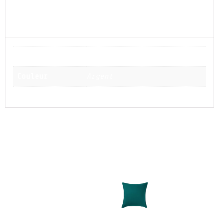
et donner à votre événement une allure haut
de gamme et mémorable.
Dimension
180 x 140 cm
Couleur
Argent
Produits similaires