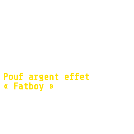
Accueil
/
Mobilier
/
Espace lounge & canapés en
location
/ Pouf argent effet « Fatboy »
Pouf argent effet
« Fatboy »
Notre
pouf effet Fatboy
disponible à la
location
, dans une riche couleur argent.
Parfait pour aménager votre
espace lounge
lors
de vos
événements
, ce pouf offre confort et
style. Ajoutez une touche de modernité et de