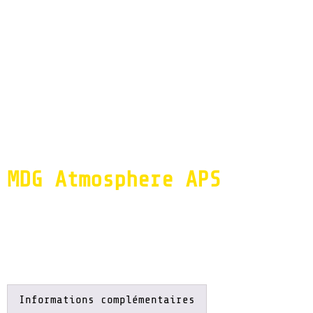
Accueil
/
Son & Lumière
/
Effets & Machine à
fumée
/ MDG Atmosphere APS
MDG Atmosphere APS
Extrêmement silencieuse cette machine laissera
une brume fine, avec le plus long temps de
suspension du marché.
Informations complémentaires