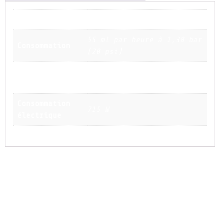
Dimension
68,5 cm x 18 cm cm x 30 cm
55 ml par heure à 1,38 bar
Consommation
(20 psi)
Temps de
8 min
chauffe
Consommation
715 W
électrique
Produits similaires