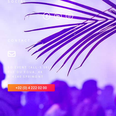
SOCIAL
CONTACT
SO EVENT (ALL-S SRL)
RUE DU ROUA, 44
B-4140 SPRIMONT
+32 (0) 4 222 02 00