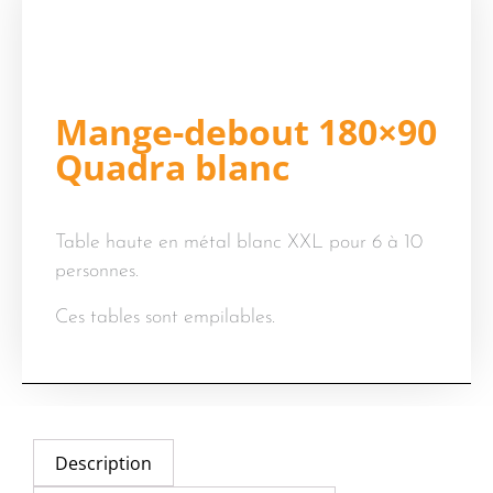
Accueil
/
Produits
/
Mobilier
/
Tables en location
/
Mange-
debout en location
/ Mange-debout 180×90 Quadra blanc
Mange-debout 180×90
Quadra blanc
Table haute en métal blanc XXL pour 6 à 10
personnes.
Ces tables sont empilables.
Description