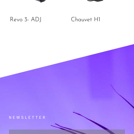
Revo 3- ADJ
Chauvet H1
NEWSLETTER
Email