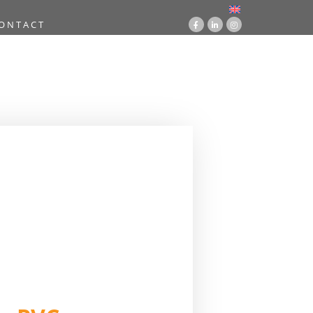
ONTACT
coration en location
/ Dalle en PVC