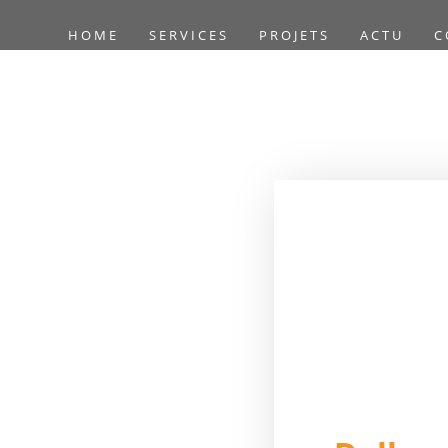
HOME
SERVICES
PROJETS
ACTU
C
Accueil
/
Mobilier
/
Dé
40x40cm – Noir