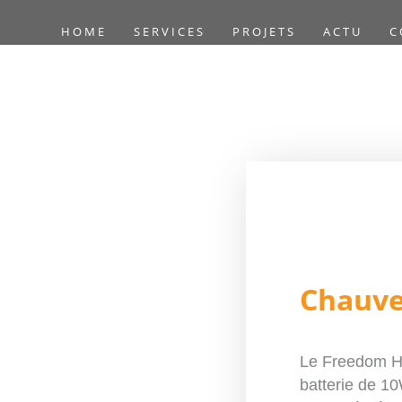
HOME
SERVICES
PROJETS
ACTU
C
Accueil
/
Son & Lumi
Chauve
Le Freedom H1
batterie de 1