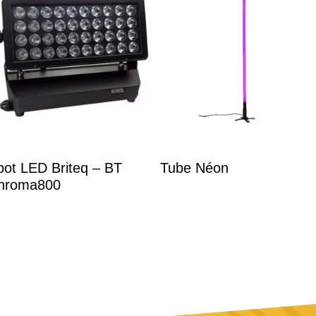
pot LED Briteq – BT
Tube Néon
hroma800