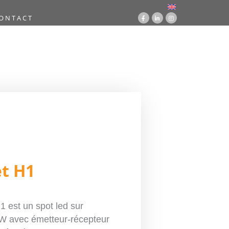
ONTACT
ère
/
Lumière
/
LED
/ Chauvet H1
t H1
 est un spot led sur
0W avec émetteur-récepteur