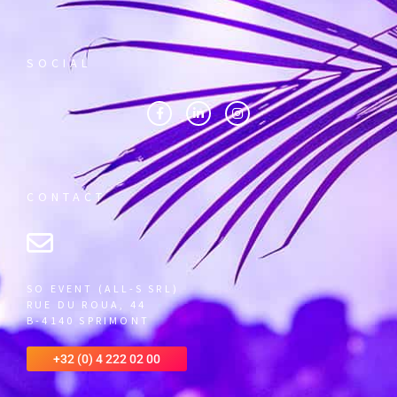
SOCIAL
CONTACT
SO EVENT (ALL-S SRL)
RUE DU ROUA, 44
B-4140 SPRIMONT
+32 (0) 4 222 02 00