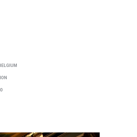
BELGIUM
ION
0