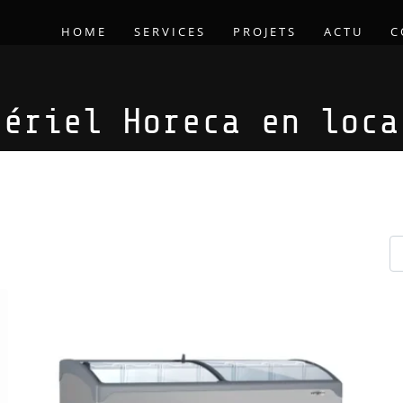
HOME
SERVICES
PROJETS
ACTU
C
tériel Horeca en loca
location