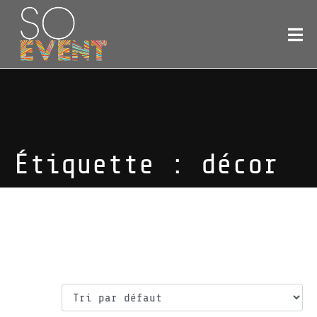
Étiquette :
décor
décor
Voici le seul résultat