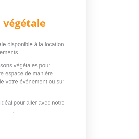
n végétale
ale
disponible à la
location
ements
.
isons végétales pour
re espace de manière
 de votre
événement
ou sur
 idéal pour aller avec notre
ungle
.