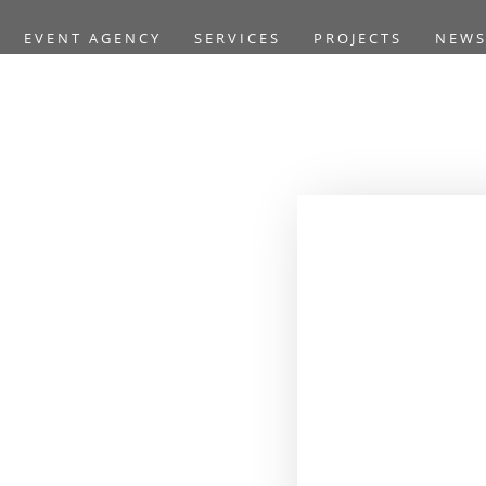
EVENT AGENCY
SERVICES
PROJECTS
NEW
Home
/
Mobilier
/
Déc
Étagères en location