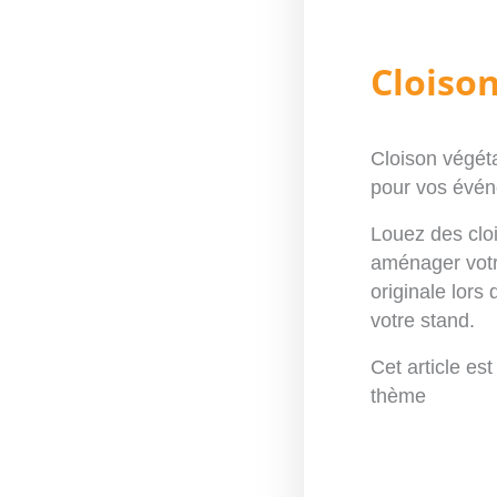
Cloiso
Cloison végét
pour vos
évén
Louez
des clo
aménager vot
originale lors
votre
stand.
Cet article est
thème
Néon J