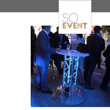
Boutique
Affichage de 343–351 sur 378 résultats