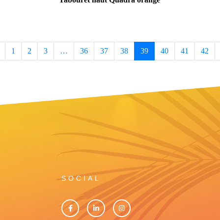
1
2
3
…
36
37
38
39
40
41
42
SOCIAL