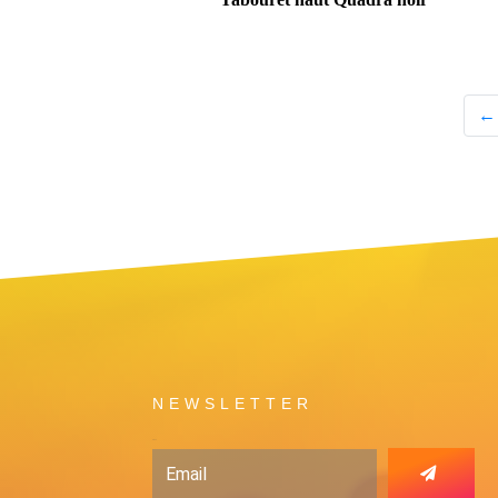
←
NEWSLETTER
Email